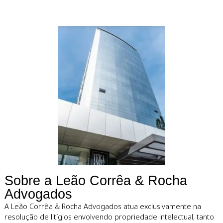
Defendemos
ativos intelectuai
com estratégia e
precisão.