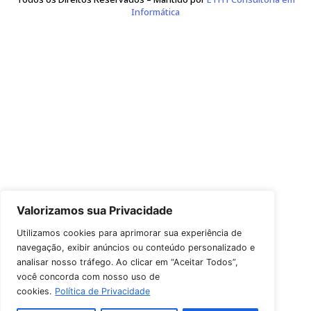
Leão, Correa e da Rocha Sociedade de Advogados
CNPJ 17.677.088/0001-83
Avenida Plínio Brasil Milano 757
Conj. 1304, CEP 90480-165
Fone de Contato: (51) 3226-0624
Copyright © 2026 Leão, Correa e da Rocha Sociedade de Advoga
Todos os Direitos Reservados – Mantido por
ETH1 Consultori