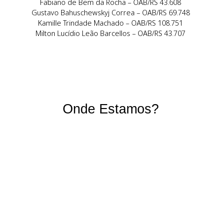
Nosso Time
Aline Souza Peres – OAB/RS 87.050
Daniela Lopes Ferreira – OAB/RS 128.673
Eduardo Faitarone do Sim – OAB/RS 60.059
Fabiano de Bem da Rocha – OAB/RS 43.608
Gustavo Bahuschewskyj Correa – OAB/RS 69.748
Kamille Trindade Machado – OAB/RS 108.751
Milton Lucídio Leão Barcellos – OAB/RS 43.707