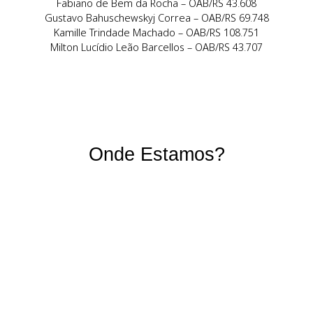
Nosso Time
Aline Souza Peres – OAB/RS 87.050
Daniela Lopes Ferreira – OAB/RS 128.673
Eduardo Faitarone do Sim – OAB/RS 60.059
Fabiano de Bem da Rocha – OAB/RS 43.608
Gustavo Bahuschewskyj Correa – OAB/RS 69.748
Kamille Trindade Machado – OAB/RS 108.751
Milton Lucídio Leão Barcellos – OAB/RS 43.707