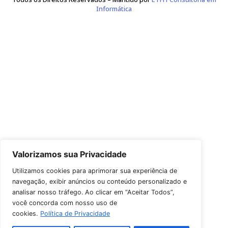
Leão, Correa e da Rocha Sociedade de Advogados
CNPJ 17.677.088/0001-83
Avenida Plínio Brasil Milano 757
Conj. 1304, CEP 90480-165
Fone de Contato: (51) 3226-0624
Copyright © 2026 Leão, Correa e da Rocha Sociedade de Advoga
Todos os Direitos Reservados – Mantido por
ETH1 Consultori