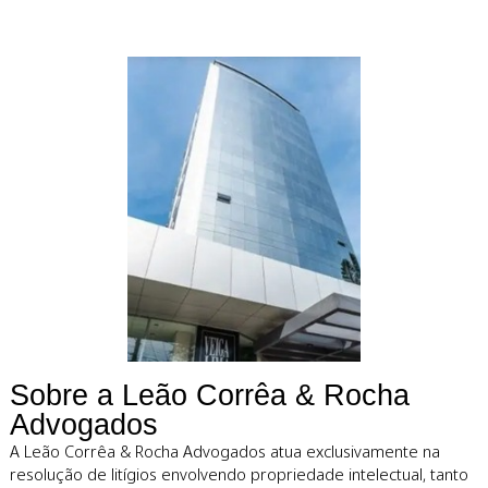
Defendemos
ativos intelectuai
com estratégia e
precisão.