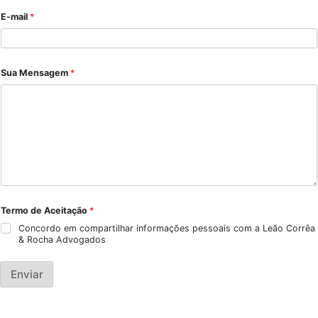
Entre em Contato
Nome
*
Nome
Sobrenome
E-mail
*
*