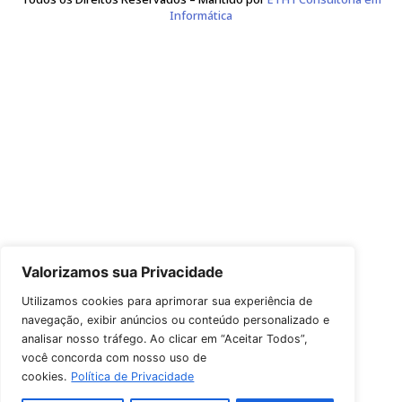
Leão, Correa e da Rocha Sociedade de Advogados
CNPJ 17.677.088/0001-83
Avenida Plínio Brasil Milano 757
Conj. 1304, CEP 90480-165
Fone de Contato: (51) 3226-0624
Copyright © 2026 Leão, Correa e da Rocha Sociedade de Advoga
Todos os Direitos Reservados – Mantido por
ETH1 Consultori