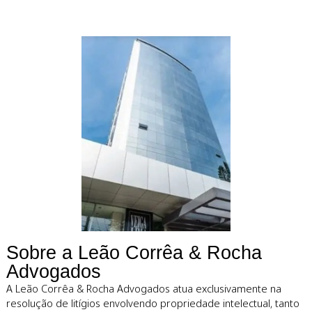
Defendemos
ativos intelectuai
com estratégia e
precisão.