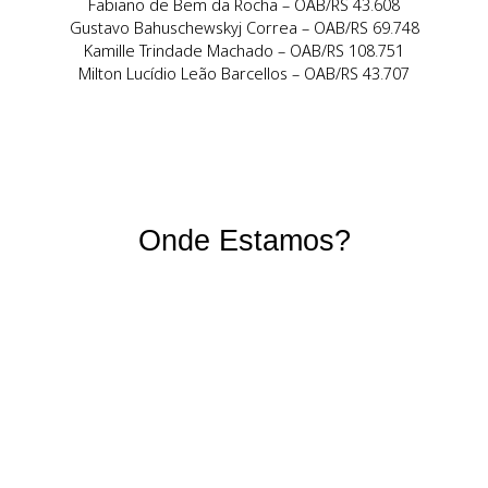
Nosso Time
Aline Souza Peres – OAB/RS 87.050
Daniela Lopes Ferreira – OAB/RS 128.673
Eduardo Faitarone do Sim – OAB/RS 60.059
Fabiano de Bem da Rocha – OAB/RS 43.608
Gustavo Bahuschewskyj Correa – OAB/RS 69.748
Kamille Trindade Machado – OAB/RS 108.751
Milton Lucídio Leão Barcellos – OAB/RS 43.707