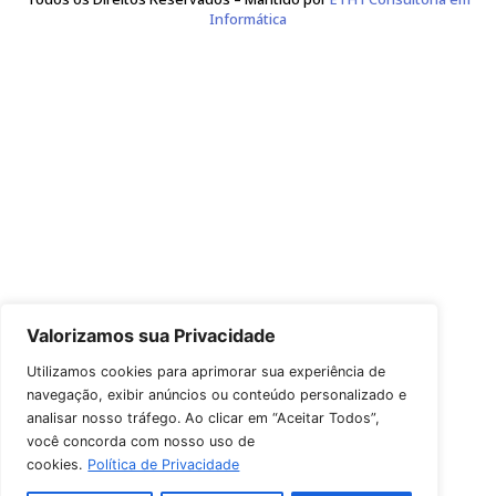
Leão, Correa e da Rocha Sociedade de Advogados
CNPJ 17.677.088/0001-83
Avenida Plínio Brasil Milano 757
Conj. 1304, CEP 90480-165
Fone de Contato: (51) 3226-0624
Copyright © 2026 Leão, Correa e da Rocha Sociedade de Advoga
Todos os Direitos Reservados – Mantido por
ETH1 Consultori