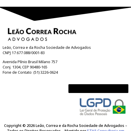
Sua Mensagem
*
o
m
e
*
d
e
Termo de Aceitação
*
Concordo em compartilhar informações pessoais com a Leão
& Rocha Advogados
Enviar