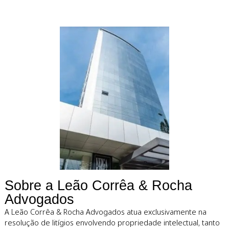
Defendemos
ativos intelectuai
com estratégia e
precisão.