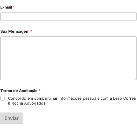
Entre em Contato
Nome
*
Nome
Sobrenome
E-mail
*
N