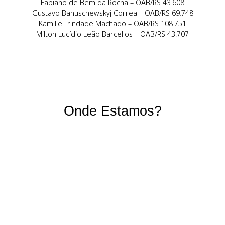
Nosso Time
Aline Souza Peres – OAB/RS 87.050
Daniela Lopes Ferreira – OAB/RS 128.673
Eduardo Faitarone do Sim – OAB/RS 60.059
Fabiano de Bem da Rocha – OAB/RS 43.608
Gustavo Bahuschewskyj Correa – OAB/RS 69.748
Kamille Trindade Machado – OAB/RS 108.751
Milton Lucídio Leão Barcellos – OAB/RS 43.707