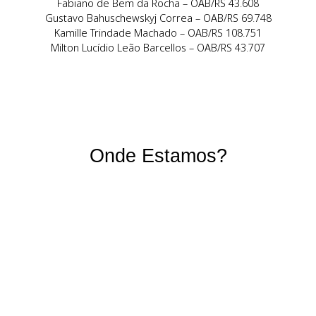
Nosso Time
Aline Souza Peres – OAB/RS 87.050
Daniela Lopes Ferreira – OAB/RS 128.673
Eduardo Faitarone do Sim – OAB/RS 60.059
Fabiano de Bem da Rocha – OAB/RS 43.608
Gustavo Bahuschewskyj Correa – OAB/RS 69.748
Kamille Trindade Machado – OAB/RS 108.751
Milton Lucídio Leão Barcellos – OAB/RS 43.707