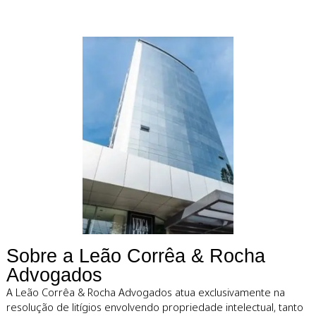
Defendemos
ativos intelectuai
com estratégia e
precisão.