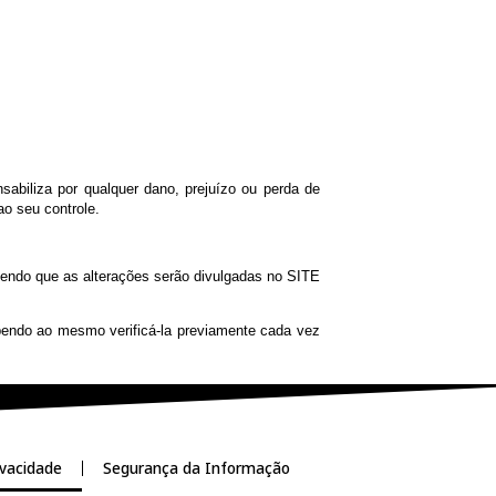
 previstas no art. 16 da LGPD;
ados;
 legal de tratamento aplicável ao caso concreto, tais como, mas
m o Encarregado, conforme dados abaixo:
-de-dados
não se responsabiliza por qualquer dano, prejuízo ou perda de