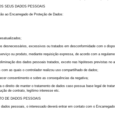
ácia das comunicações com os nossos clientes. Se você preferir não 
r mensagens de e-mail em formatos que os clientes possam ler e no
s mensagens enviadas aos USUÁRIOS.
 mais receber futuros contatos via e-mail, basta acessar o link de
sso para outros sites com conteúdo e Política de Privacidade próprios
UANTO AOS SEUS DADOS PESSOAIS
requisição ao Encarregado de Proteção de Dados:
o;
tos ou desatualizados;
o de dados desnecessários, excessivos ou tratados em desconformida
cedor de serviço ou produto, mediante requisição expressa, de acor