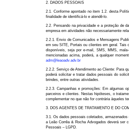
1.4. Para fins desta Declaração de Priv
Proteção de Dados (LGPD) – Lei 13.79/20
2. DADOS PESSOAIS
2.1. Conforme apontado no item 1.2. des
finalidade de identificá-lo e atendê-lo.
2.2. Pensando na privacidade e a proteç
empresa em atividades não necessariamen
2.2.1. Envio de Comunicados e Mensagen
em seu SITE, Portais ou clientes em ger
disponíveis, seja por e-mail, SMS, MM
mencionadas acima, poderá, a qualquer m
adm@leaoadv.adv.br
2.2.2. Serviço de Atendimento ao Cliente
poderá solicitar e tratar dados pessoais
brindes, entre outras atividades.
2.2.3. Campanhas e promoções: Em algu
parceiros e clientes. Nestas hipóteses,
complementar no que não for contrária àq