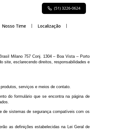
(51) 3226-0624
Atuação
Nosso Time
Localização
enida Plínio Brasil Milano 757 Conj. 1304 – Boa Vista – Porto
 Privacidade do site, esclarecendo direitos, responsabilidades e
 corporativas, produtos, serviços e meios de contato.
ara preenchimento do formulário que se encontra na página de
 & Rocha Advogados.
ados, que dispõe de sistemas de segurança compatíveis com os