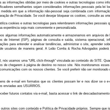
poderá, a seu exclusivo critério, suspender e/ou cancelar o cad
o mesmo, até que a inexatidão seja suprida. Tal procedimento visa 
sagens de e-mail e o material publicitário poderão usar “cookies” e
or o comportamento do USUÁRIO, nos dizem quais partes de nosso
 tratamos as informações obtidas por meio de cookies e outras tecno
 ou identificadores semelhantes sejam considerados informações pess
ma, na medida em que a informação não-pessoal seja combinada c
ta Declaração de Privacidade. Se você desejar bloquear os cookies, 
mbém utiliza cookies e outras tecnologias para relembrarem informa
ue a sua experiência seja mais conveniente e personalizada.
nós obtemos algumas informações automaticamente e armazenamos em
 serviços de Internet (ISP), páginas de consulta e saída, sistema
informações para entender e analisar tendências, administrar o si
a base de usuários de maneira geral. A Leão Corrêa & Rocha Adv
e e-mail, nós usamos uma “URL click-through” vinculada ao cont
ente antes de chegarem à página de destino no nosso site. Nós moni