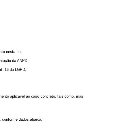
ser monitorado dessa maneira, não clique em texto nem nos links
s dizer se o e-mail foi aberto ou não. Nós podemos usar essas
 descadastramento constante na mensagem.
. Sempre que isso ocorrer, o usuário será informado.
de com o disposto nesta Lei;
do com a regulamentação da ANPD;