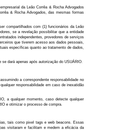
ITE são controlados pela Leão Corrêa & Rocha Advogados. Assim,
cício dos direitos previstos na Lei Geral de Proteção de Dados
s fora do grupo empresarial da Leão Corrêa & Rocha Advogados
latórias da Leão Corrêa & Rocha Advogados, das mesmas formas
ÁRIO poderão ser compartilhados com (1) funcionários da Leão
rviço e fornecedores, se a revelação possibilitar que a entidade
 funcionários, contratados independentes, provedores de serviços
hipóteses, os terceiros que tiverem acesso aos dados pessoais,
áusulas contratuais específicas quanto ao tratamento de dados,
o de dados.
 indicados, o que se dará apenas após autorização do USUÁRIO.
ha Advogados, assumindo a correspondente responsabilidade no
s não assume qualquer responsabilidade em caso de inexatidão