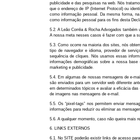
4.2. A Leão Corrêa & Rocha Advogados 
inexatidão nas informações prestadas pel
5. COOKIES E OUTRAS TECNOLOGIAS
5.1. O SITE, os serviços online, as men
tecnologias nos ajudam a entender melh
publicidade e das pesquisas na web. Nós
que o endereço de IP (Internet Protocol)
como informação pessoal. Da mesma for
como informação pessoal para os fins des
5.2. A Leão Corrêa & Rocha Advogados ta
A nossa meta nesses casos é fazer com q
5.3. Como ocorre na maioria dos sites, 
tipo de navegador e idioma, provedor de
sequência de cliques. Nós usamos essas 
informações demográficas sobre a noss
marketing e publicidade.
5.4. Em algumas de nossas mensagens d
são enviados para um servidor web difer