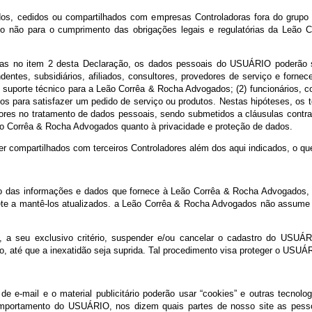
 DO COMPARTILHAMENTO DE DADOS PESSOAIS
enados ou tratados, de qualquer forma, em razão da utilização do S
ser consultada pelo Titular dos dados pessoais para eventual exer
cializados, cedidos ou compartilhados com empresas Controladora
as, quando não para o cumprimento das obrigações legais e regu
s elencadas no item 2 desta Declaração, os dados pessoais do USU
dependentes, subsidiários, afiliados, consultores, provedores de se
nal ou de suporte técnico para a Leão Corrêa & Rocha Advogados; (2)
dvogados para satisfazer um pedido de serviço ou produtos. Nestas 
 operadores no tratamento de dados pessoais, sendo submetidos a cl
as da Leão Corrêa & Rocha Advogados quanto à privacidade e proteçã
derão ser compartilhados com terceiros Controladores além dos aqui
exatidão das informações e dados que fornece à Leão Corrêa & Roc
mpromete a mantê-los atualizados. a Leão Corrêa & Rocha Advogado