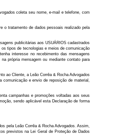
determinados terão as definições estabelecidas na Lei Geral de
rrêa & Rocha Advogados coleta seu nome, e-mail e telefone, com
r, também, sobre o tratamento de dados pessoais realizado pela
municados e mensagens publicitárias aos USUÁRIOS cadastrados
se uso de todos os tipos de tecnologias e meios de comunicação
o USUÁRIO não tenha interesse no recebimento das mensagens
r link disponível na própria mensagem ou mediante contato para
rviço de Atendimento ao Cliente, a Leão Corrêa & Rocha Advogados
da tratativa, para comunicação e envio de reposição de material,
rocina e/ou fomenta campanhas e promoções voltadas aos seus
campanha ou promoção, sendo aplicável esta Declaração de forma