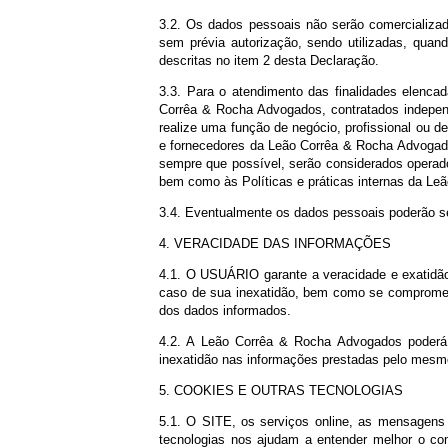
3. DOS AGENTES DE TRATAMENTO E
3.1. Os dados pessoais coletados, armaz
a Leão Corrêa & Rocha Advogados deverá 
Pessoais – LGPD.
3.2. Os dados pessoais não serão comer
sem prévia autorização, sendo utilizad
descritas no item 2 desta Declaração.
3.3. Para o atendimento das finalidade
Corrêa & Rocha Advogados, contratados in
realize uma função de negócio, profissio
e fornecedores da Leão Corrêa & Rocha A
sempre que possível, serão considerados
bem como às Políticas e práticas intern
3.4. Eventualmente os dados pessoais po
4. VERACIDADE DAS INFORMAÇÕES
4.1. O USUÁRIO garante a veracidade e 
caso de sua inexatidão, bem como se co
dos dados informados.