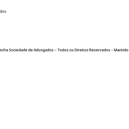
as de terceiros, bem como nos casos de evento fortuito ou de força
PRIVACIDADE
eão Corrêa & Rocha Advogados poderá alterar a qualquer momento est
 USUÁRIO fica ciente dos termos desta Declaração vigente na data d
e Advogados