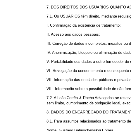
em determinados tópicos e avaliar a efic
de imagens nas mensagens de e-mail.
5.5. Os “pixel-tags” nos permitem envia
informações para reduzir ou eliminar a
5.6. A qualquer momento, caso não queira
6. LINKS EXTERNOS
6.1. No SITE poderão existir links de ace
7. DOS DIREITOS DOS USUÁRIOS Q
7.1. Os USUÁRIOS têm direito, mediante 
I. Confirmação da existência de tratament
II. Acesso aos dados pessoais;
III. Correção de dados incompletos, inexa
IV. Anonimização, bloqueio ou eliminaçã
V. Portabilidade dos dados a outro forne