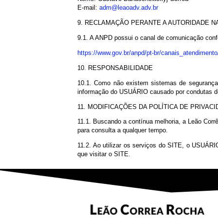
VI. Revogação do consentimento e conseq
VII. Informação das entidades públicas e 
VIII. Informação sobre a possibilidade d
7.2. A Leão Corrêa & Rocha Advogados se 
sem limite, cumprimento de obrigação lega
8. DADOS DO ENCARREGADO DO TR
8.1. Para assuntos relacionados ao trata
Nome: Gustavo Bahuschewskyj Correa
E-mail:
adm@leaoadv.adv.br
9. RECLAMAÇÃO PERANTE A AUTORI
9.1. A ANPD possui o canal de comunica
https://www.gov.br/anpd/pt-br/canais_atend
10. RESPONSABILIDADE
10.1. Como não existem sistemas de segu