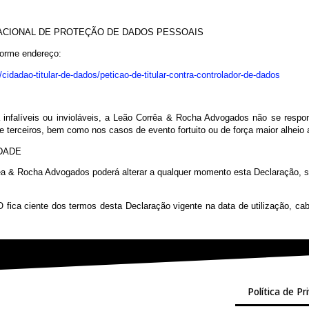
uente eliminação dos dados pessoais tratados, exceto nas hipóteses
privadas com as quais o controlador realizou uso compartilhado de d
e não fornecer consentimento e sobre as consequências da negativa;
reserva o direito de manter o tratamento de dados caso possua base
l, execução de contrato, legítimo interesse etc.
ATAMENTO DE DADOS PESSOAIS
mento de dados pessoais, o interessado deverá entrar em contato co
DADE NACIONAL DE PROTEÇÃO DE DADOS PESSOAIS
ção conforme endereço:
imento/cidadao-titular-de-dados/peticao-de-titular-contra-controlador
rança infalíveis ou invioláveis, a Leão Corrêa & Rocha Advogados 