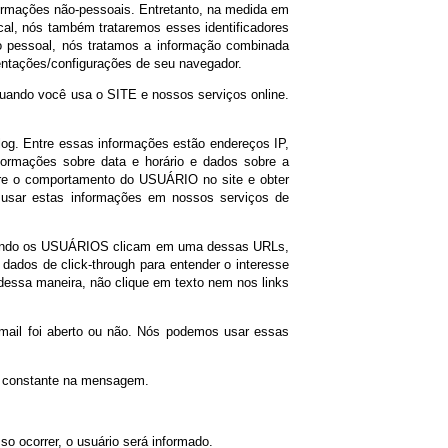
astro do USUÁRIO, a qualquer momento, caso detecte qualquer
proteger o USUÁRIO e otimizar o processo de compra.
 outras tecnologias, tais como pixel tags e web beacons. Essas
 site as pessoas visitaram e facilitam e medem a eficácia da
logias como informações não-pessoais. Entretanto, na medida em
oais pela lei local, nós também trataremos esses identificadores
om informação pessoal, nós tratamos a informação combinada
consulte as orientações/configurações de seu navegador.
ções pessoais quando você usa o SITE e nossos serviços online.
 arquivos de log. Entre essas informações estão endereços IP,
 operacional, informações sobre data e horário e dados sobre a
te, aprender sobre o comportamento do USUÁRIO no site e obter
ogados poderá usar estas informações em nossos serviços de
eúdo do SITE. Quando os USUÁRIOS clicam em uma dessas URLs,
toramos esses dados de click-through para entender o interesse