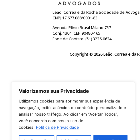
informação do USUÁRIO causado por condut
11. MODIFICAÇÕES DA POLÍTICA DE 
11.1. Buscando a contínua melhoria, a L
para consulta a qualquer tempo.
11.2. Ao utilizar os serviços do SITE, o
que visitar o SITE.
Leão, Correa e da Rocha Sociedade d
CNPJ 17.677.088/0001-83
Avenida Plínio Brasil Milano 757
Conj. 1304, CEP 90480-165
Fone de Contato: (51) 3226-0624