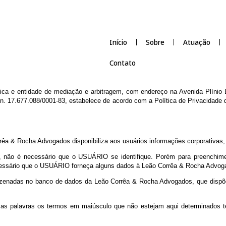
Início
Sobre
Contato
 jurídica e entidade de mediação e arbitragem, com endereço na Av
J sob n. 17.677.088/0001-83, estabelece de acordo com a Política de
eão Corrêa & Rocha Advogados disponibiliza aos usuários informações
 do SITE, não é necessário que o USUÁRIO se identifique. Porém p
ios é necessário que o USUÁRIO forneça alguns dados à Leão Corrêa
rão armazenadas no banco de dados da Leão Corrêa & Rocha Advog
nal.