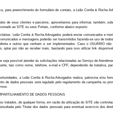
acidade, as palavras os termos em maiúsculo que não estejam aqui 
18.
ta Política, para preenchimento do formulário de contato, a Leão Co
ão de dados de seus clientes e parceiros, aproveitamos para informa
te relacionado ao SITE ou seus Portais, conforme abaixo exposto:
s Publicitárias: Leão Corrêa & Rocha Advogados poderá enviar co
al. Tais comunicados e mensagens poderão ser transmitidos fazendo-
S, mala-direta e outros que venham a ser implementados. Caso 
omento, optar por não as receber mais, bastando para isso utiliza
: Para que seja possível atender às solicitações relacionadas ao Se
 do solicitante, tais como nome, telefone, e-mail e CPF, dependendo 
mas oportunidades, a Leão Corrêa & Rocha Advogados realiza, pat
 o tratamento de dados pessoais será regulado pelo regulamento da 
ueles termos.