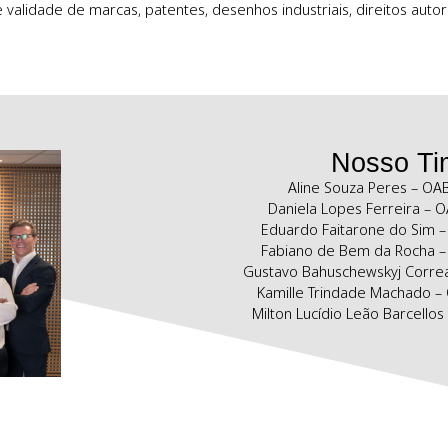
Áreas de Atuação
s em litígios envolvendo Propriedade Intelectual. Experiência
ção e validade de marcas, patentes, desenhos industriais, d
N
Aline Souz
Daniela Lopes
Eduardo Faita
Fabiano de Be