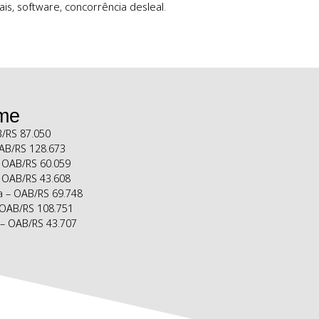
 em contencioso na Justiça Estadual, Federal e Tribunais
ireitos autorais, software, concorrência desleal.
osso Time
a Peres – OAB/RS 87.050
 Ferreira – OAB/RS 128.673
rone do Sim – OAB/RS 60.059
m da Rocha – OAB/RS 43.608