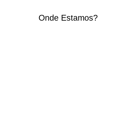
Gustavo Bahusch
Kamille Trinda
Milton Lucídio 
Onde Estamos?