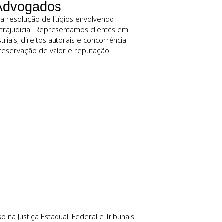
 estratégia e preci
 Rocha Advogados
usivamente na resolução de litígios envolvendo
icial quanto extrajudicial. Representamos clientes em
senhos industriais, direitos autorais e concorrência
 orientada à preservação de valor e reputação.