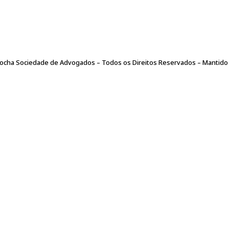
ar informações pessoais com a Leão Corrêa & Rocha Advogados
e Advogados