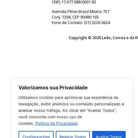
a
Concordo em compartilh
ç
ã
o
Enviar
Leão, Correa e da Rocha Sociedade d
CNPJ 17.677.088/0001-83
Avenida Plínio Brasil Milano 757
Conj. 1304, CEP 90480-165
Fone de Contato: (51) 3226-0624